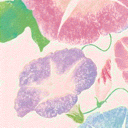
favoritos
Estos son mis personajes favoritos
Si bien todos son preciosos, hay a
corazón