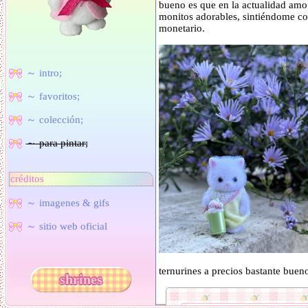
bueno es que en la actualidad amo 
monitos adorables, sintiéndome co
monetario.
～ intro;
～ favoritos;
～ colección;
～ para pintar;
créditos
～ imagenes & gifs
～ sitio web oficial
ternurines a precios bastante buen
shrines